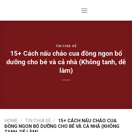
Skip
to
content
TIN CHIA SẺ
15+ Cách nấu cháo cua đồng ngon bổ
dưỡng cho bé và cả nhà (Không tanh, dễ
làm)
HOME
/
TIN CHIA SẺ
/
15+ CÁCH NẤU CHÁO CUA
ĐỒNG NGON BỔ DƯỠNG CHO BÉ VÀ CẢ NHÀ (KHÔNG
TANH, DỄ LÀM)