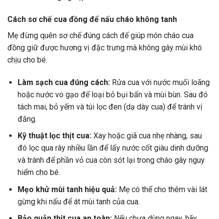
Cách sơ chế cua đồng để nấu cháo không tanh
Mẹ đừng quên sơ chế đúng cách để giúp món cháo cua
đồng giữ được hương vị đặc trưng mà không gây mùi khó
chịu cho bé.
Làm sạch cua đúng cách:
Rửa cua với nước muối loãng
hoặc nước vo gạo để loại bỏ bụi bẩn và mùi bùn. Sau đó
tách mai, bỏ yếm và túi lọc đen (dạ dày cua) để tránh vị
đắng.
Kỹ thuật lọc thịt cua:
Xay hoặc giã cua nhẹ nhàng, sau
đó lọc qua rây nhiều lần để lấy nước cốt giàu dinh dưỡng
và tránh để phần vỏ cua còn sót lại trong cháo gây nguy
hiểm cho bé.
Mẹo khử mùi tanh hiệu quả:
Mẹ có thể cho thêm vài lát
gừng khi nấu để át mùi tanh của cua.
Bảo quản thịt cua an toàn:
Nếu chưa dùng ngay, hãy