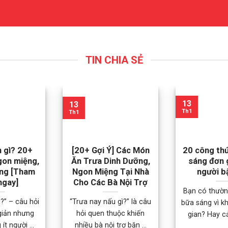
TIN CHIA SẺ
13
13
Th1
Th1
n gì? 20+
[20+ Gợi Ý] Các Món
20 công th
gon miệng,
Ăn Trưa Dinh Dưỡng,
sáng đơn 
ng [Tham
Ngon Miệng Tại Nhà
người b
ngay]
Cho Các Bà Nội Trợ
Bạn có thườn
ì?” – câu hỏi
“Trưa nay nấu gì?” là câu
bữa sáng vì k
giản nhưng
hỏi quen thuộc khiến
gian? Hay cả
ít người ...
nhiều bà nội trợ băn ...