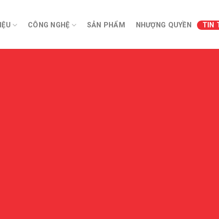
IỆU
CÔNG NGHỆ
SẢN PHẨM
NHƯỢNG QUYỀN
TIN 