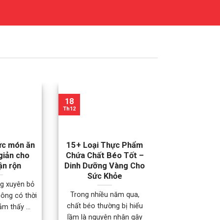
18
18
Th12
Th12
ức món ăn
15+ Loại Thực Phẩm
Tryptophan l
giản cho
Chứa Chất Béo Tốt –
ích và thực
ận rộn
Dinh Dưỡng Vàng Cho
sung ch
Sức Khỏe
g xuyên bỏ
Tryptophan là g
Trong nhiều năm qua,
hông có thời
này đang nhậ
chất béo thường bị hiểu
m thấy ...
quan tâm ngà
lầm là nguyên nhân gây