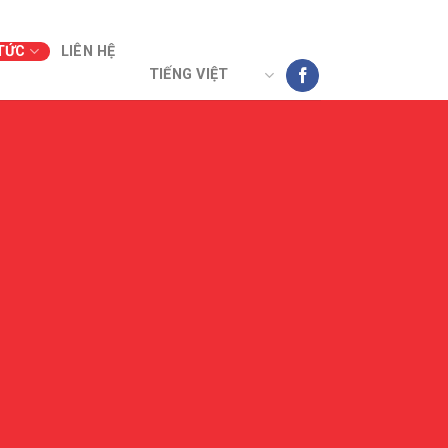
TỨC
LIÊN HỆ
TIẾNG VIỆT