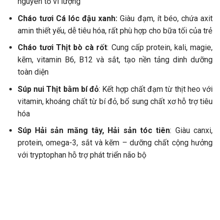
nguyên tố vi lượng
Cháo tươi Cá lóc đậu xanh:
Giàu đạm, ít béo, chứa axit
amin thiết yếu, dễ tiêu hóa, rất phù hợp cho bữa tối của trẻ
Cháo tươi Thịt bò cà rốt
: Cung cấp protein, kali, magie,
kẽm, vitamin B6, B12 và sắt, tạo nền tảng dinh dưỡng
toàn diện
Súp nui Thịt bằm bí đỏ
: Kết hợp chất đạm từ thịt heo với
vitamin, khoáng chất từ bí đỏ, bổ sung chất xơ hỗ trợ tiêu
hóa
Súp Hải sản măng tây, Hải sản tóc tiên
: Giàu canxi,
protein, omega-3, sắt và kẽm – dưỡng chất cộng hưởng
với tryptophan hỗ trợ phát triển não bộ