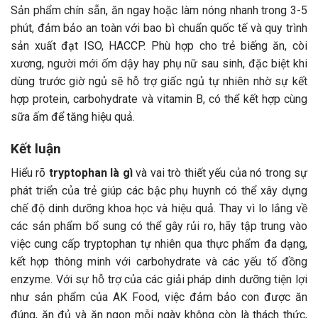
Sản phẩm chín sẵn, ăn ngay hoặc làm nóng nhanh trong 3-5
phút, đảm bảo an toàn với bao bì chuẩn quốc tế và quy trình
sản xuất đạt ISO, HACCP. Phù hợp cho trẻ biếng ăn, còi
xương, người mới ốm dậy hay phụ nữ sau sinh, đặc biệt khi
dùng trước giờ ngủ sẽ hỗ trợ giấc ngủ tự nhiên nhờ sự kết
hợp protein, carbohydrate và vitamin B, có thể kết hợp cùng
sữa ấm để tăng hiệu quả.
Kết luận
Hiểu rõ
tryptophan là gì
và vai trò thiết yếu của nó trong sự
phát triển của trẻ giúp các bậc phụ huynh có thể xây dựng
chế độ dinh dưỡng khoa học và hiệu quả. Thay vì lo lắng về
các sản phẩm bổ sung có thể gây rủi ro, hãy tập trung vào
việc cung cấp tryptophan tự nhiên qua thực phẩm đa dạng,
kết hợp thông minh với carbohydrate và các yếu tố đồng
enzyme. Với sự hỗ trợ của các giải pháp dinh dưỡng tiện lợi
như sản phẩm của AK Food, việc đảm bảo con được ăn
đúng, ăn đủ và ăn ngon mỗi ngày không còn là thách thức,