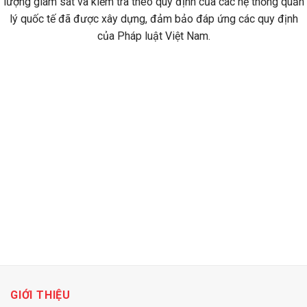
lượng giám sát và kiểm tra theo quy định của các hệ thống quản
lý quốc tế đã được xây dựng, đảm bảo đáp ứng các quy định
của Pháp luật Việt Nam.
MÌ ĂN DẶM
CHÁO DINH DƯỠNG
3 PRODUCTS
17 PRODUCTS
GIỚI THIỆU