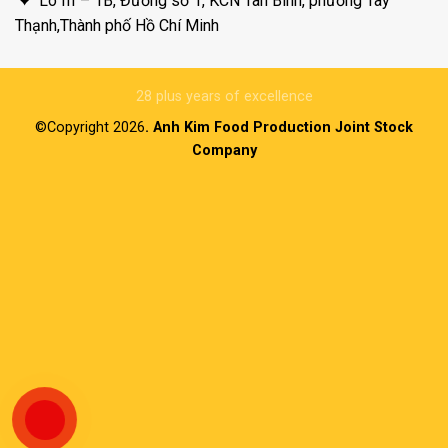
Lô III – 1B, Đường số 1, KCN Tân Bình, phường Tây
Thạnh,Thành phố Hồ Chí Minh
28 plus years of excellence
©Copyright 2026
. Anh Kim Food Production Joint Stock
Company