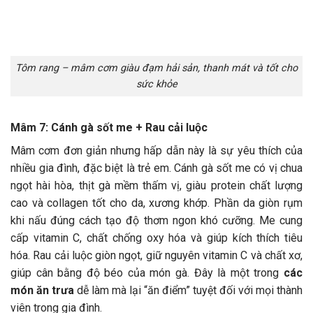
Tôm rang – mâm cơm giàu đạm hải sản, thanh mát và tốt cho
sức khỏe
Mâm 7: Cánh gà sốt me + Rau cải luộc
Mâm cơm đơn giản nhưng hấp dẫn này là sự yêu thích của
nhiều gia đình, đặc biệt là trẻ em. Cánh gà sốt me có vị chua
ngọt hài hòa, thịt gà mềm thấm vị, giàu protein chất lượng
cao và collagen tốt cho da, xương khớp. Phần da giòn rụm
khi nấu đúng cách tạo độ thơm ngon khó cưỡng. Me cung
cấp vitamin C, chất chống oxy hóa và giúp kích thích tiêu
hóa. Rau cải luộc giòn ngọt, giữ nguyên vitamin C và chất xơ,
giúp cân bằng độ béo của món gà. Đây là một trong
các
món ăn trưa
dễ làm mà lại “ăn điểm” tuyệt đối với mọi thành
viên trong gia đình.