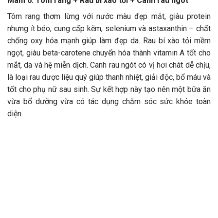
Mâm 6: Tôm rang + Rau bí xào tỏi + Canh rau ngót
Tôm rang thơm lừng với nước màu đẹp mắt, giàu protein
nhưng ít béo, cung cấp kẽm, selenium và astaxanthin – chất
chống oxy hóa mạnh giúp làm đẹp da. Rau bí xào tỏi mềm
ngọt, giàu beta-carotene chuyển hóa thành vitamin A tốt cho
mắt, da và hệ miễn dịch. Canh rau ngót có vị hơi chát dễ chịu,
là loại rau dược liệu quý giúp thanh nhiệt, giải độc, bổ máu và
tốt cho phụ nữ sau sinh. Sự kết hợp này tạo nên một bữa ăn
vừa bổ dưỡng vừa có tác dụng chăm sóc sức khỏe toàn
diện.