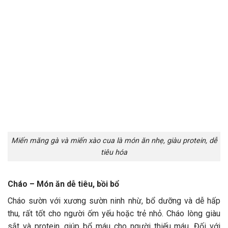
Miến măng gà và miến xào cua là món ăn nhẹ, giàu protein, dễ
tiêu hóa
Cháo – Món ăn dễ tiêu, bồi bổ
Cháo sườn với xương sườn ninh nhừ, bổ dưỡng và dễ hấp
thu, rất tốt cho người ốm yếu hoặc trẻ nhỏ. Cháo lòng giàu
sắt và protein, giúp bổ máu cho người thiếu máu. Đối với