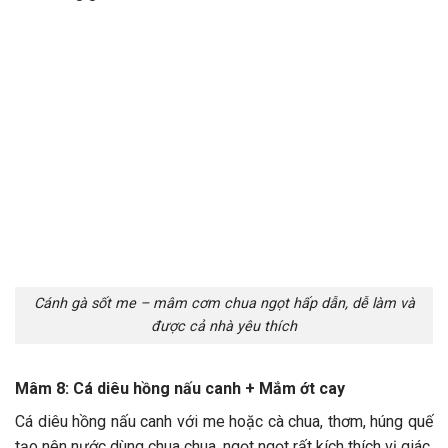
Cánh gà sốt me – mâm cơm chua ngọt hấp dẫn, dễ làm và
được cả nhà yêu thích
Mâm 8: Cá diêu hồng nấu canh + Mắm ớt cay
Cá diêu hồng nấu canh với me hoặc cà chua, thơm, húng quế
tạo nên nước dùng chua chua, ngọt ngọt rất kích thích vị giác.