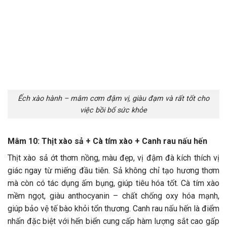
Ếch xào hành – mâm cơm đậm vị, giàu đạm và rất tốt cho
việc bồi bổ sức khỏe
Mâm 10: Thịt xào sả + Cà tím xào + Canh rau nấu hến
Thịt xào sả ớt thơm nồng, màu đẹp, vị đậm đà kích thích vị
giác ngay từ miếng đầu tiên. Sả không chỉ tạo hương thơm
mà còn có tác dụng ấm bụng, giúp tiêu hóa tốt. Cà tím xào
mềm ngọt, giàu anthocyanin – chất chống oxy hóa mạnh,
giúp bảo vệ tế bào khỏi tổn thương. Canh rau nấu hến là điểm
nhấn đặc biệt với hến biển cung cấp hàm lượng sắt cao gấp