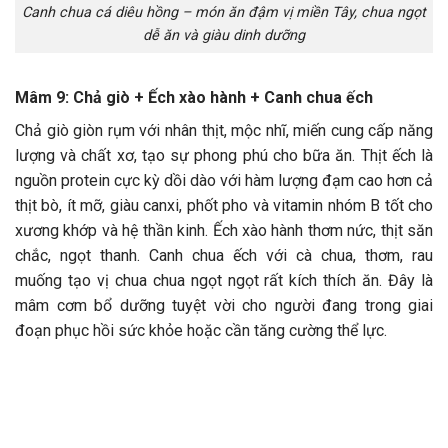
Canh chua cá diêu hồng – món ăn đậm vị miền Tây, chua ngọt
dễ ăn và giàu dinh dưỡng
Mâm 9: Chả giò + Ếch xào hành + Canh chua ếch
Chả giò giòn rụm với nhân thịt, mộc nhĩ, miến cung cấp năng
lượng và chất xơ, tạo sự phong phú cho bữa ăn. Thịt ếch là
nguồn protein cực kỳ dồi dào với hàm lượng đạm cao hơn cả
thịt bò, ít mỡ, giàu canxi, phốt pho và vitamin nhóm B tốt cho
xương khớp và hệ thần kinh. Ếch xào hành thơm nức, thịt săn
chắc, ngọt thanh. Canh chua ếch với cà chua, thơm, rau
muống tạo vị chua chua ngọt ngọt rất kích thích ăn. Đây là
mâm cơm bổ dưỡng tuyệt vời cho người đang trong giai
đoạn phục hồi sức khỏe hoặc cần tăng cường thể lực.