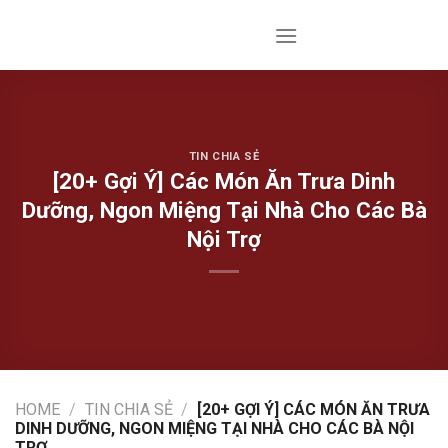
Skip
to
content
TIN CHIA SẺ
[20+ Gợi Ý] Các Món Ăn Trưa Dinh
Dưỡng, Ngon Miệng Tại Nhà Cho Các Bà
Nội Trợ
HOME
/
TIN CHIA SẺ
/
[20+ GỢI Ý] CÁC MÓN ĂN TRƯA
DINH DƯỠNG, NGON MIỆNG TẠI NHÀ CHO CÁC BÀ NỘI
TRỢ