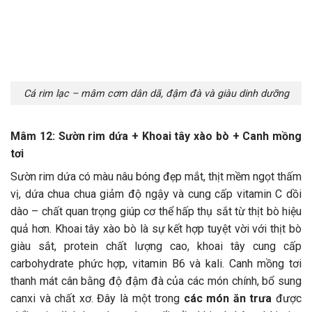
Cá rim lạc – mâm cơm dân dã, đậm đà và giàu dinh dưỡng
Mâm 12: Sườn rim dứa + Khoai tây xào bò + Canh mồng
tơi
Sườn rim dứa có màu nâu bóng đẹp mắt, thịt mềm ngọt thấm
vị, dứa chua chua giảm độ ngậy và cung cấp vitamin C dồi
dào – chất quan trọng giúp cơ thể hấp thụ sắt từ thịt bò hiệu
quả hơn. Khoai tây xào bò là sự kết hợp tuyệt vời với thịt bò
giàu sắt, protein chất lượng cao, khoai tây cung cấp
carbohydrate phức hợp, vitamin B6 và kali. Canh mồng tơi
thanh mát cân bằng độ đậm đà của các món chính, bổ sung
canxi và chất xơ. Đây là một trong
các món ăn trưa
được