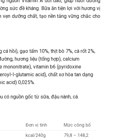
ung nguồn Vitamin A dồi dào, giúp nuôi dưỡng
ng sức đề kháng. Bữa ăn tiện lợi với hương vị
n vẹn dưỡng chất, tạo nền tảng vững chắc cho
á hồi), gạo tấm 10%, thịt bò 7%, cà rốt 2%,
 đường, hương liệu (tổng hợp), calcium
e mononitrate), vitamin b6 (pyridoxine
teroyl-l-glutamic acid), chất xơ hòa tan dạng
ic acid) 0,025%.
u có nguồn gốc từ sữa, đậu nành, cá.
Đơn vị tính
Mức công bố
kcal/240g
79,8 – 148,2