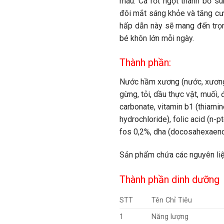
máu. Cà rốt ngọt thanh bổ s
đôi mắt sáng khỏe và tăng cườ
hấp dẫn này sẽ mang đến trọ
bé khôn lớn mỗi ngày.
Thành phần:
Nước hầm xương (nước, xương c
gừng, tỏi, dầu thực vật, muối,
carbonate, vitamin b1 (thiamin
hydrochloride), folic acid (n-p
fos 0,2%, dha (docosahexaeno
Sản phẩm chứa các nguyên liệ
Thành phần dinh dưỡng
STT
Tên Chỉ Tiêu
1
Năng lượng