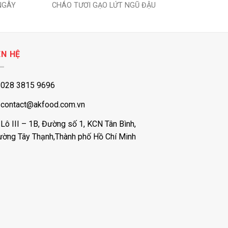
NGÂY
CHÁO TƯƠI GẠO LỨT NGŨ ĐẬU
CHÁO TƯƠ
ÊN HỆ
028 3815 9696
contact@akfood.com.vn
Lô III – 1B, Đường số 1, KCN Tân Bình,
ường Tây Thạnh,Thành phố Hồ Chí Minh