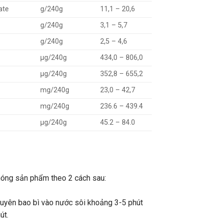
ate
g/240g
11,1 – 20,6
g/240g
3,1 – 5,7
g/240g
2,5 – 4,6
1
µg/240g
434,0 – 806,0
6
µg/240g
352,8 – 655,2
mg/240g
23,0 – 42,7
mg/240g
236.6 – 439.4
µg/240g
45.2 – 84.0
nóng sản phẩm theo 2 cách sau:
yên bao bì vào nước sôi khoảng 3-5 phút
út.