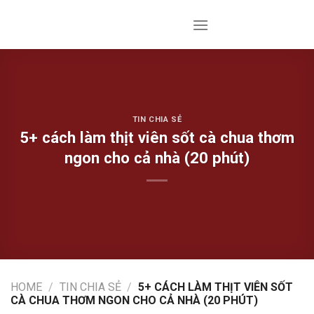
Skip
to
content
TIN CHIA SẺ
5+ cách làm thịt viên sốt cà chua thơm
ngon cho cả nhà (20 phút)
HOME
/
TIN CHIA SẺ
/
5+ CÁCH LÀM THỊT VIÊN SỐT
CÀ CHUA THƠM NGON CHO CẢ NHÀ (20 PHÚT)