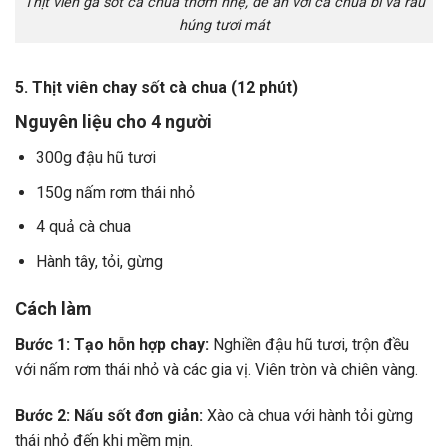
Thịt viên gà sốt cà chua thơm nhẹ, dễ ăn với cà chua bi và rau
húng tươi mát
5. Thịt viên chay sốt cà chua (12 phút)
Nguyên liệu cho 4 người
300g đậu hũ tươi
150g nấm rơm thái nhỏ
4 quả cà chua
Hành tây, tỏi, gừng
Cách làm
Bước 1: Tạo hỗn hợp chay:
Nghiền đậu hũ tươi, trộn đều
với nấm rơm thái nhỏ và các gia vị. Viên tròn và chiên vàng.
Bước 2: Nấu sốt đơn giản:
Xào cà chua với hành tỏi gừng
thái nhỏ đến khi mềm mịn.