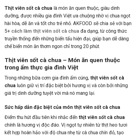
Thịt viên sốt cà chua
là món ăn quen thuộc, giàu dinh
dưỡng, được nhiều gia đình Việt ưa chuộng nhờ vị chua ngọt
hài hòa, dễ ăn và tốt cho trẻ nhỏ. AKFOOD sẽ chia sẻ với bạn
5+
cách làm
thịt viên sốt cà chua
đa dạng, từ công thức
truyền thống đến những biến tấu hiện đại, giúp bạn dễ dàng
chế biến món ăn thơm ngon chỉ trong 20 phút.
Thịt viên sốt cà chua – Món ăn quen thuộc
trong ẩm thực gia đình Việt
Trong những bữa cơm gia đình ấm cúng,
thịt viên sốt cà
chua
luôn giữ vị trí đặc biệt bởi hương vị và còn bởi những
giá trị dinh dưỡng tuyệt vời mà nó mang lại.
Sức hấp dẫn đặc biệt của món thịt viên sốt cà chua
Điểm thu hút đầu tiên khi nhắc đến
thịt viên sốt cà chua
chính là hương vị độc đáo. Vị ngọt tự nhiên từ thịt heo tươi
kết hợp hoàn hảo với độ chua nhẹ từ cà chua chín đỏ, tạo