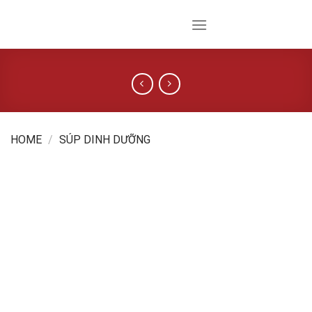
Skip
to
content
HOME
/
SÚP DINH DƯỠNG