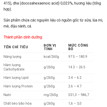
415), dha (docosahexaenoic acid) 0,023%, hương liệu (tổng
hợp).
Sản phẩm chứa các nguyên liệu có nguồn gốc từ sữa, lúa mì,
mè, đậu nành, cá.
Thành phần dinh dưỡng:
ĐƠN VỊ
MỨC CÔNG
TÊN CHỈ TIÊU
TÍNH
BỐ
Năng lượng
kcal/260g
97.5 – 180.9
Hàm lượng
g/260g
14.3 – 26.5
Carbohydrate
Hàm lượng Lipid
g/260g
3.4 – 6.2
Hàm lượng Protein
g/260g
2.6 – 4.7
Natri
mg/260g
531,3 – 986,7
Chất béo bão hòa
g/260g
1,6 – 3,0