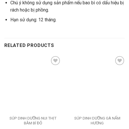
Chú ý không sử dụng sản phẩm nếu bao bì có dấu hiệu bị
rách hoặc bị phồng.
Hạn sử dụng: 12 tháng.
RELATED PRODUCTS
Add to
Add to
wishlist
wishlist
SÚP DINH DƯỠNG NUI THỊT
SÚP DINH DƯỠNG GÀ NẤM
BẰM BÍ ĐỎ
HƯƠNG