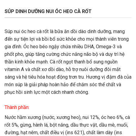
SÚP DINH DƯỠNG NUI ÓC HEO CÀ RỐT
Súp nui óc heo cà rốt là bữa ăn dồi dào dinh dưỡng, mang
đến sự tiện lợi và bồi bổ sức khỏe cho mọi thành viên trong
gia đình. Óc heo béo ngậy chứa nhiều DHA, Omega-3 và
phốt pho, giúp tăng cường chức năng não bộ và duy trì hệ
thần kinh khỏe mạnh. Cà rốt ngọt thanh bổ sung nguồn
vitamin A và chất xơ dồi dào, hỗ trợ nuôi dưỡng đôi mắt
sáng và hệ tiêu hóa hoạt động trơn tru. Hương vị đậm đà của
món súp là giải pháp hoàn hảo để chăm sóc thể chất và
phục hồi sinh lực một cách nhanh chóng.
Thành phần:
Nước hầm xương (nước, xương heo), nui 12%, óc heo 6%, cà
rốt 5%, gừng, hành lá, bột năng, dầu thực vật, dầu mè, muối,
đường, hạt nêm, chất điều vị (ins 621), chất làm dày (ins